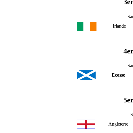
3e
Sa
Irlande
4e
Sa
Ecosse
5e
S
Angleterre