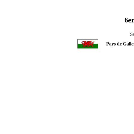
6e
S
Pays de Galle