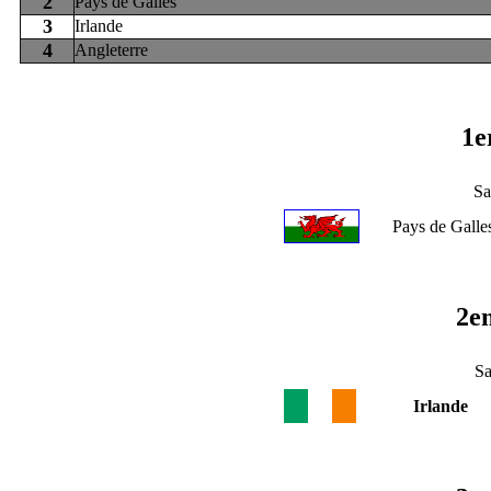
2
Pays de Galles
3
Irlande
4
Angleterre
1e
Sa
Pays de Galle
2e
Sa
Irlande