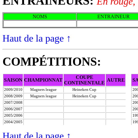
ENTRAINEURS:
En rouge, 
NOMS
ENTRAINEUR
Haut de la page
↑
COMPÉTITIONS:
COUPE
SAISON
CHAMPIONNAT
AUTRE
S
CONTINENTALE
2009/2010
Magners league
Heineken Cup
20
2008/2009
Magners league
Heineken Cup
20
2007/2008
20
2006/2007
20
2005/2006
19
2004/2005
19
Haut de la page
↑