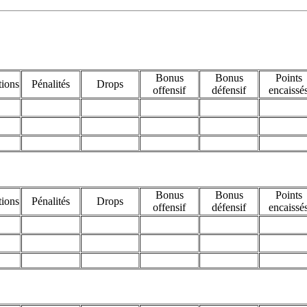
Bonus
Bonus
Points
tions
Pénalités
Drops
offensif
défensif
encaissé
Bonus
Bonus
Points
tions
Pénalités
Drops
offensif
défensif
encaissé