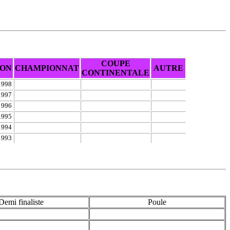
COUPE
SON
CHAMPIONNAT
AUTRE
CONTINENTALE
1998
1997
1996
1995
1994
1993
Demi finaliste
Poule