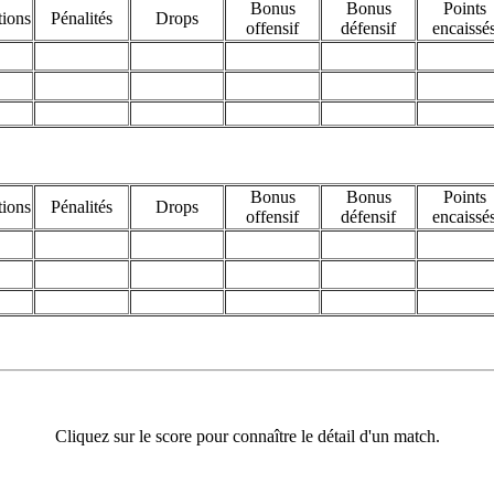
Bonus
Bonus
Points
tions
Pénalités
Drops
offensif
défensif
encaissé
Bonus
Bonus
Points
tions
Pénalités
Drops
offensif
défensif
encaissé
Cliquez sur le score pour connaître le détail d'un match.