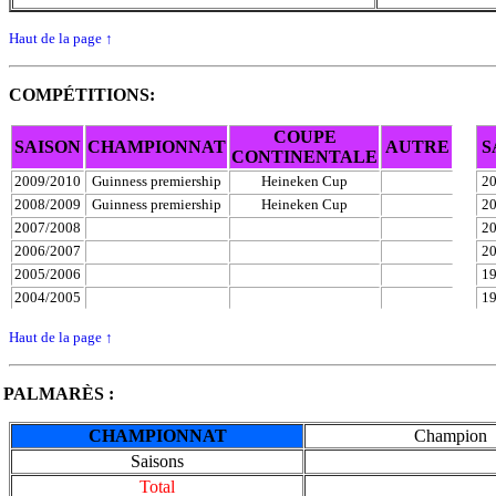
Haut de la page
↑
COMPÉTITIONS:
COUPE
SAISON
CHAMPIONNAT
AUTRE
S
CONTINENTALE
2009/2010
Guinness premiership
Heineken Cup
20
2008/2009
Guinness premiership
Heineken Cup
20
2007/2008
20
2006/2007
20
2005/2006
19
2004/2005
19
Haut de la page
↑
PALMARÈS :
CHAMPIONNAT
Champion
Saisons
Total