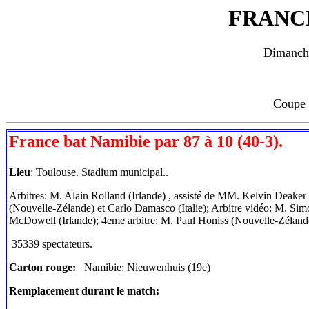
FRANC
Dimanch
Coupe 
France
bat
Namibie
par 87 à 10 (40-3).
Lieu
: Toulouse. Stadium municipal..
Arbitres: M.
Alain Rolland
(Irlande) , assisté de MM.
Kelvin Deaker
(Nouvelle-Zélande) et
Carlo Damasco
(Italie); Arbitre vidéo: M.
Sim
McDowell
(Irlande); 4eme arbitre: M.
Paul Honiss
(Nouvelle-Zéland
35339 spectateurs.
Carton rouge:
Namibie
:
Nieuwenhuis
(19e)
Remplacement durant le match: