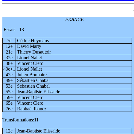
FRANCE
Essais:
13
7e
Cédric Heymans
12e
David Marty
21e
Thierry Dusautoir
32e
Lionel Nallet
38e
Vincent Clerc
40e+1
Lionel Nallet
47e
Julien Bonnaire
49e
Sébastien Chabal
53e
Sébastien Chabal
55e
Jean-Baptiste Elissalde
59e
Vincent Clerc
65e
Vincent Clerc
76e
Raphaël Ibanez
Transformations:
11
12e
Jean-Baptiste Elissalde