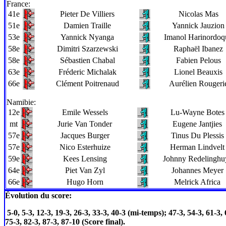
France
:
41e
Pieter De Villiers
Nicolas Mas
51e
Damien Traille
Yannick Jauzion
53e
Yannick Nyanga
Imanol Harinordoq
58e
Dimitri Szarzewski
Raphaël Ibanez
58e
Sébastien Chabal
Fabien Pelous
63e
Fréderic Michalak
Lionel Beauxis
66e
Clément Poitrenaud
Aurélien Rougeri
Namibie
:
12e
Emile Wessels
Lu-Wayne Botes
mt
Jurie Van Tonder
Eugene Jantjies
57e
Jacques Burger
Tinus Du Plessis
57e
Nico Esterhuize
Herman Lindvelt
59e
Kees Lensing
Johnny Redelinghu
64e
Piet Van Zyl
Johannes Meyer
66e
Hugo Horn
Melrick Africa
Évolution du score:
5-0, 5-3, 12-3, 19-3, 26-3, 33-3, 40-3 (mi-temps); 47-3, 54-3, 61-3, 
75-3, 82-3, 87-3, 87-10 (Score final).